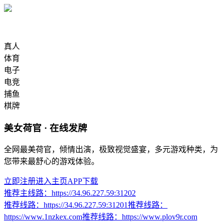
真人
体育
电子
电竞
捕鱼
棋牌
美女荷官 · 在线发牌
全网最美荷官，倾情出演，极致视觉盛宴，多元游戏种类，为
您带来最舒心的游戏体验。
立即注册
进入主页
APP下载
推荐主线路：
https://34.96.227.59:31202
推荐线路：
https://34.96.227.59:31201
推荐线路：
https://www.1nzkex.com
推荐线路：
https://www.plov9r.com