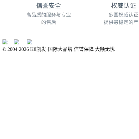
© 2004-
2026
K8凯发-国际大品牌 信誉保障 大额无忧