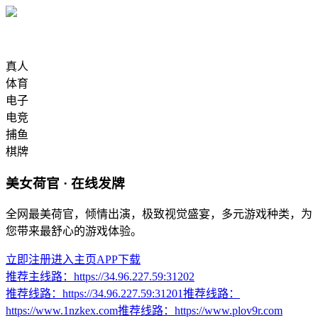
真人
体育
电子
电竞
捕鱼
棋牌
美女荷官 · 在线发牌
全网最美荷官，倾情出演，极致视觉盛宴，多元游戏种类，为
您带来最舒心的游戏体验。
立即注册
进入主页
APP下载
推荐主线路：
https://34.96.227.59:31202
推荐线路：
https://34.96.227.59:31201
推荐线路：
https://www.1nzkex.com
推荐线路：
https://www.plov9r.com