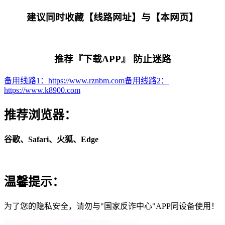
建议同时收藏【线路网址】与【本网页】
推荐『下载APP』 防止迷路
备用线路
1
：
https://www.rznbm.com
备用线路
2
：
https://www.k8900.com
推荐浏览器：
谷歌、Safari、火狐、Edge
温馨提示：
为了您的隐私安全，请勿与"国家反诈中心"APP同设备使用！