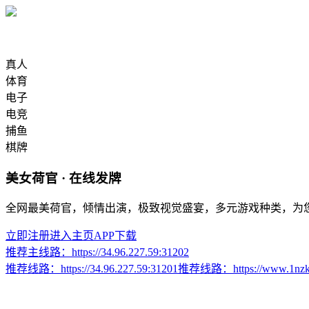
真人
体育
电子
电竞
捕鱼
棋牌
美女荷官 · 在线发牌
全网最美荷官，倾情出演，极致视觉盛宴，多元游戏种类，为
立即注册
进入主页
APP下载
推荐主线路：
https://34.96.227.59:31202
推荐线路：
https://34.96.227.59:31201
推荐线路：
https://www.1nz