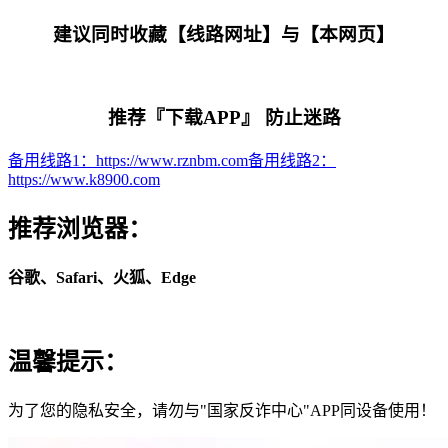
建议同时收藏【线路网址】与【本网页】
推荐『下载APP』 防止迷路
备用线路
1
：
https://www.rznbm.com
备用线路
2
：
https://www.k8900.com
推荐浏览器：
谷歌、Safari、火狐、Edge
温馨提示：
为了您的隐私安全，请勿与"国家反诈中心"APP同设备使用！