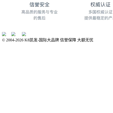
© 2004-
2026
K8凯发-国际大品牌 信誉保障 大额无忧