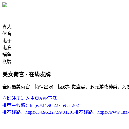
真人
体育
电子
电竞
捕鱼
棋牌
美女荷官 · 在线发牌
全网最美荷官，倾情出演，极致视觉盛宴，多元游戏种类，为
立即注册
进入主页
APP下载
推荐主线路：
https://34.96.227.59:31202
推荐线路：
https://34.96.227.59:31201
推荐线路：
https://www.1nz