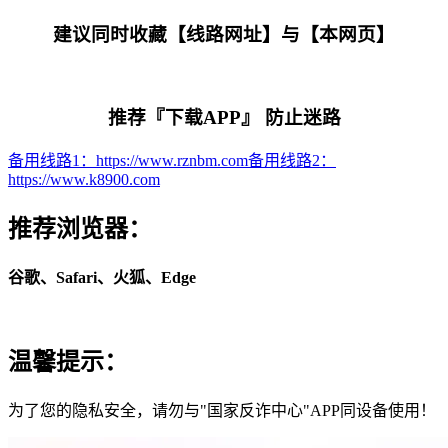
建议同时收藏【线路网址】与【本网页】
推荐『下载APP』 防止迷路
备用线路
1
：
https://www.rznbm.com
备用线路
2
：
https://www.k8900.com
推荐浏览器：
谷歌、Safari、火狐、Edge
温馨提示：
为了您的隐私安全，请勿与"国家反诈中心"APP同设备使用！