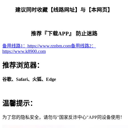
建议同时收藏【线路网址】与【本网页】
推荐『下载APP』 防止迷路
备用线路
1
：
https://www.rznbm.com
备用线路
2
：
https://www.k8900.com
推荐浏览器：
谷歌、Safari、火狐、Edge
温馨提示：
为了您的隐私安全，请勿与"国家反诈中心"APP同设备使用！