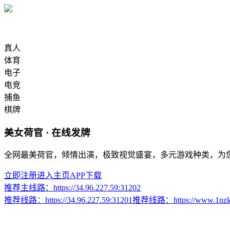
真人
体育
电子
电竞
捕鱼
棋牌
美女荷官 · 在线发牌
全网最美荷官，倾情出演，极致视觉盛宴，多元游戏种类，为
立即注册
进入主页
APP下载
推荐主线路：
https://34.96.227.59:31202
推荐线路：
https://34.96.227.59:31201
推荐线路：
https://www.1nz