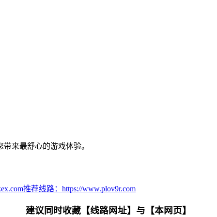
您带来最舒心的游戏体验。
kex.com
推荐线路：
https://www.plov9r.com
建议同时收藏【线路网址】与【本网页】