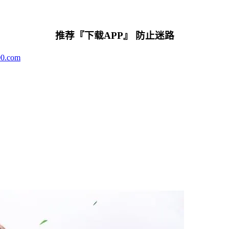
推荐『下载APP』 防止迷路
00.com