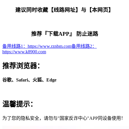
建议同时收藏【线路网址】与【本网页】
推荐『下载APP』 防止迷路
备用线路
1
：
https://www.rznbm.com
备用线路
2
：
https://www.k8900.com
推荐浏览器：
谷歌、Safari、火狐、Edge
温馨提示：
为了您的隐私安全，请勿与"国家反诈中心"APP同设备使用！