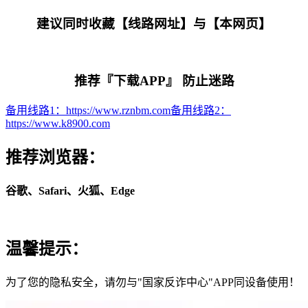
建议同时收藏【线路网址】与【本网页】
推荐『下载APP』 防止迷路
备用线路
1
：
https://www.rznbm.com
备用线路
2
：
https://www.k8900.com
推荐浏览器：
谷歌、Safari、火狐、Edge
温馨提示：
为了您的隐私安全，请勿与"国家反诈中心"APP同设备使用！