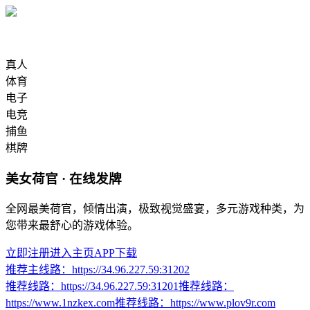
真人
体育
电子
电竞
捕鱼
棋牌
美女荷官 · 在线发牌
全网最美荷官，倾情出演，极致视觉盛宴，多元游戏种类，为
您带来最舒心的游戏体验。
立即注册
进入主页
APP下载
推荐主线路：
https://34.96.227.59:31202
推荐线路：
https://34.96.227.59:31201
推荐线路：
https://www.1nzkex.com
推荐线路：
https://www.plov9r.com