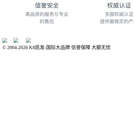
© 2004-
2026
K8凯发-国际大品牌 信誉保障 大额无忧