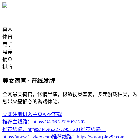
真人
体育
电子
电竞
捕鱼
棋牌
美女荷官 · 在线发牌
全网最美荷官，倾情出演，极致视觉盛宴，多元游戏种类，为
您带来最舒心的游戏体验。
立即注册
进入主页
APP下载
推荐主线路：
https://34.96.227.59:31202
推荐线路：
https://34.96.227.59:31201
推荐线路：
https://www.1nzkex.com
推荐线路：
https://www.plov9r.com