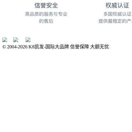
© 2004-
2026
K8凯发-国际大品牌 信誉保障 大额无忧