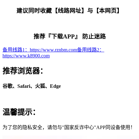
建议同时收藏【线路网址】与【本网页】
推荐『下载APP』 防止迷路
备用线路
1
：
https://www.rznbm.com
备用线路
2
：
https://www.k8900.com
推荐浏览器：
谷歌、Safari、火狐、Edge
温馨提示：
为了您的隐私安全，请勿与"国家反诈中心"APP同设备使用！