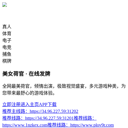
真人
体育
电子
电竞
捕鱼
棋牌
美女荷官 · 在线发牌
全网最美荷官，倾情出演，极致视觉盛宴，多元游戏种类，为
您带来最舒心的游戏体验。
立即注册
进入主页
APP下载
推荐主线路：
https://34.96.227.59:31202
推荐线路：
https://34.96.227.59:31201
推荐线路：
https://www.1nzkex.com
推荐线路：
https://www.plov9r.com