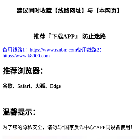
建议同时收藏【线路网址】与【本网页】
推荐『下载APP』 防止迷路
备用线路
1
：
https://www.rznbm.com
备用线路
2
：
https://www.k8900.com
推荐浏览器：
谷歌、Safari、火狐、Edge
温馨提示：
为了您的隐私安全，请勿与"国家反诈中心"APP同设备使用！