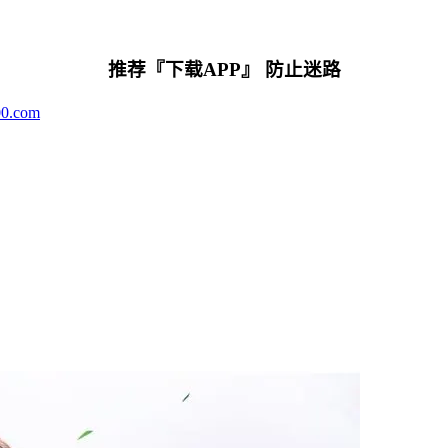
推荐『下载APP』 防止迷路
00.com