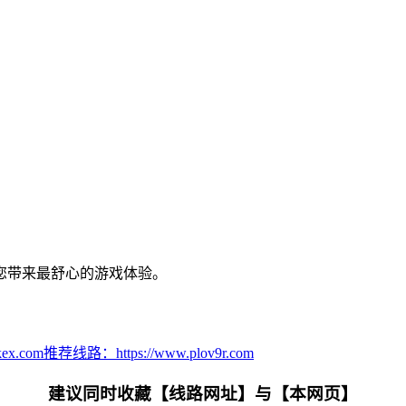
您带来最舒心的游戏体验。
kex.com
推荐线路：
https://www.plov9r.com
建议同时收藏【线路网址】与【本网页】