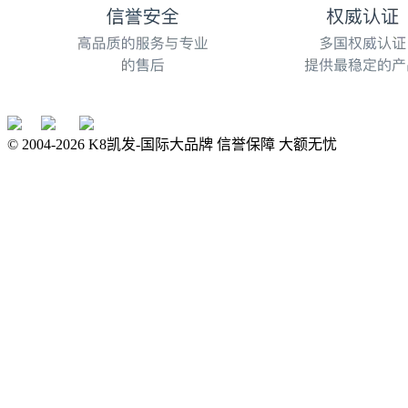
© 2004-
2026
K8凯发-国际大品牌 信誉保障 大额无忧