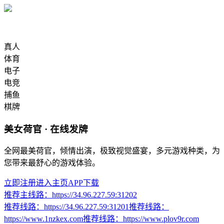
真人
体育
电子
电竞
捕鱼
棋牌
美女荷官 · 在线发牌
全网最美荷官，倾情出演，极致视觉盛宴，多元游戏种类，为
您带来最舒心的游戏体验。
立即注册
进入主页
APP下载
推荐主线路：
https://34.96.227.59:31202
推荐线路：
https://34.96.227.59:31201
推荐线路：
https://www.1nzkex.com
推荐线路：
https://www.plov9r.com