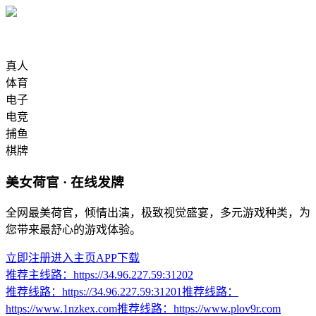
真人
体育
电子
电竞
捕鱼
棋牌
美女荷官 · 在线发牌
全网最美荷官，倾情出演，极致视觉盛宴，多元游戏种类，为
您带来最舒心的游戏体验。
立即注册
进入主页
APP下载
推荐主线路：
https://34.96.227.59:31202
推荐线路：
https://34.96.227.59:31201
推荐线路：
https://www.1nzkex.com
推荐线路：
https://www.plov9r.com