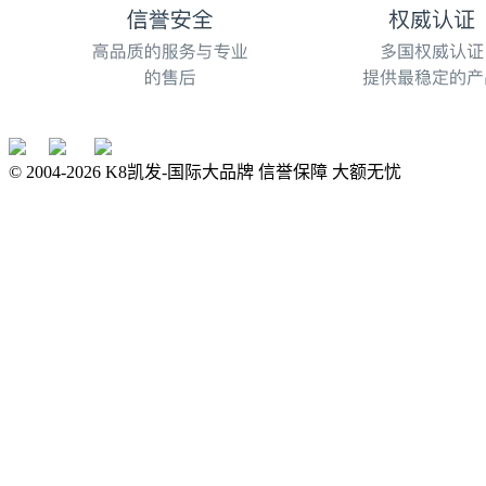
© 2004-
2026
K8凯发-国际大品牌 信誉保障 大额无忧