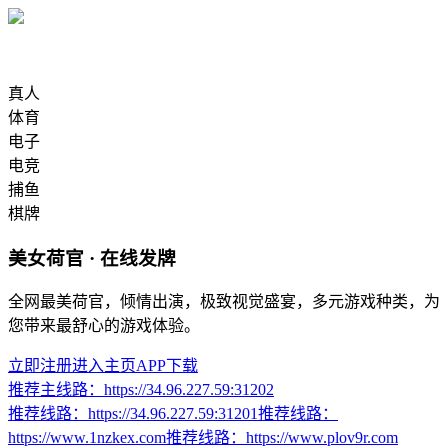
真人
体育
电子
电竞
捕鱼
棋牌
美女荷官 · 在线发牌
全网最美荷官，倾情出演，极致视觉盛宴，多元游戏种类，为
您带来最舒心的游戏体验。
立即注册
进入主页
APP下载
推荐主线路：
https://34.96.227.59:31202
推荐线路：
https://34.96.227.59:31201
推荐线路：
https://www.1nzkex.com
推荐线路：
https://www.plov9r.com