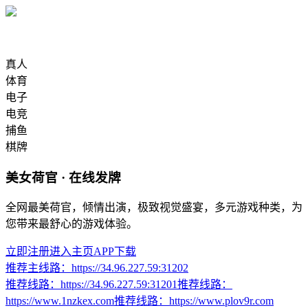
真人
体育
电子
电竞
捕鱼
棋牌
美女荷官 · 在线发牌
全网最美荷官，倾情出演，极致视觉盛宴，多元游戏种类，为
您带来最舒心的游戏体验。
立即注册
进入主页
APP下载
推荐主线路：
https://34.96.227.59:31202
推荐线路：
https://34.96.227.59:31201
推荐线路：
https://www.1nzkex.com
推荐线路：
https://www.plov9r.com