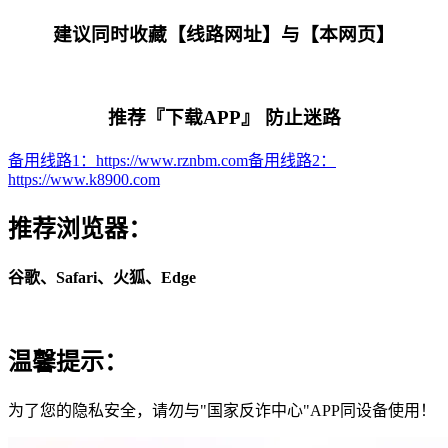
建议同时收藏【线路网址】与【本网页】
推荐『下载APP』 防止迷路
备用线路
1
：
https://www.rznbm.com
备用线路
2
：
https://www.k8900.com
推荐浏览器：
谷歌、Safari、火狐、Edge
温馨提示：
为了您的隐私安全，请勿与"国家反诈中心"APP同设备使用！