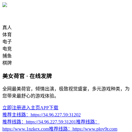
真人
体育
电子
电竞
捕鱼
棋牌
美女荷官 · 在线发牌
全网最美荷官，倾情出演，极致视觉盛宴，多元游戏种类，为
您带来最舒心的游戏体验。
立即注册
进入主页
APP下载
推荐主线路：
https://34.96.227.59:31202
推荐线路：
https://34.96.227.59:31201
推荐线路：
https://www.1nzkex.com
推荐线路：
https://www.plov9r.com