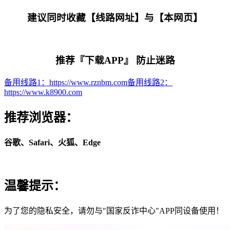
建议同时收藏【线路网址】与【本网页】
推荐『下载APP』 防止迷路
备用线路
1
：
https://www.rznbm.com
备用线路
2
：
https://www.k8900.com
推荐浏览器：
谷歌、Safari、火狐、Edge
温馨提示：
为了您的隐私安全，请勿与"国家反诈中心"APP同设备使用！