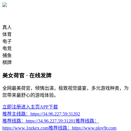
真人
体育
电子
电竞
捕鱼
棋牌
美女荷官 · 在线发牌
全网最美荷官，倾情出演，极致视觉盛宴，多元游戏种类，为
您带来最舒心的游戏体验。
立即注册
进入主页
APP下载
推荐主线路：
https://34.96.227.59:31202
推荐线路：
https://34.96.227.59:31201
推荐线路：
https://www.1nzkex.com
推荐线路：
https://www.plov9r.com