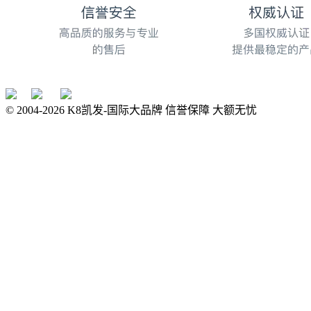
© 2004-
2026
K8凯发-国际大品牌 信誉保障 大额无忧