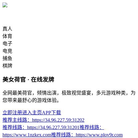
真人
体育
电子
电竞
捕鱼
棋牌
美女荷官 · 在线发牌
全网最美荷官，倾情出演，极致视觉盛宴，多元游戏种类，为
您带来最舒心的游戏体验。
立即注册
进入主页
APP下载
推荐主线路：
https://34.96.227.59:31202
推荐线路：
https://34.96.227.59:31201
推荐线路：
https://www.1nzkex.com
推荐线路：
https://www.plov9r.com