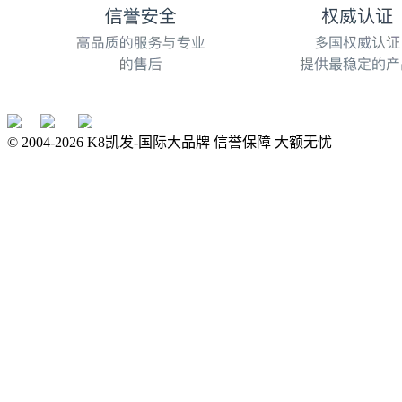
© 2004-
2026
K8凯发-国际大品牌 信誉保障 大额无忧