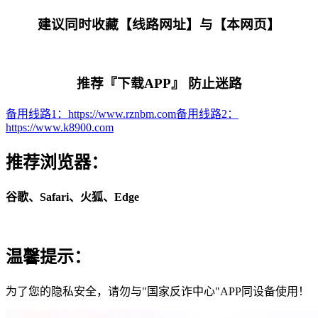
建议同时收藏【线路网址】与【本网页】
推荐『下载APP』 防止迷路
备用线路
1
：
https://www.rznbm.com
备用线路
2
：
https://www.k8900.com
推荐浏览器：
谷歌、Safari、火狐、Edge
温馨提示：
为了您的隐私安全，请勿与"国家反诈中心"APP同设备使用！