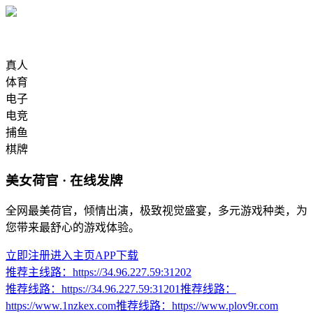
真人
体育
电子
电竞
捕鱼
棋牌
美女荷官 · 在线发牌
全网最美荷官，倾情出演，极致视觉盛宴，多元游戏种类，为
您带来最舒心的游戏体验。
立即注册
进入主页
APP下载
推荐主线路：
https://34.96.227.59:31202
推荐线路：
https://34.96.227.59:31201
推荐线路：
https://www.1nzkex.com
推荐线路：
https://www.plov9r.com