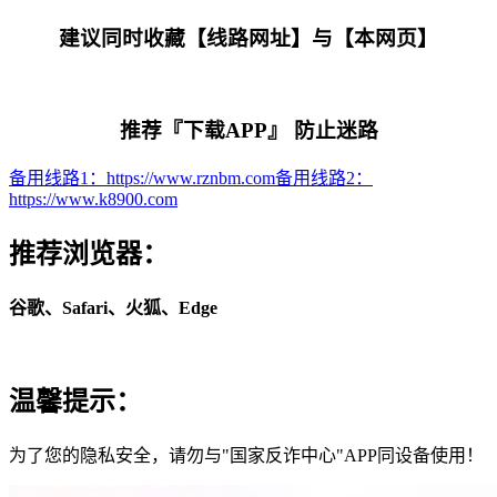
建议同时收藏【线路网址】与【本网页】
推荐『下载APP』 防止迷路
备用线路
1
：
https://www.rznbm.com
备用线路
2
：
https://www.k8900.com
推荐浏览器：
谷歌、Safari、火狐、Edge
温馨提示：
为了您的隐私安全，请勿与"国家反诈中心"APP同设备使用！