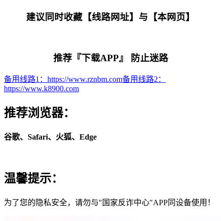
建议同时收藏【线路网址】与【本网页】
推荐『下载APP』 防止迷路
备用线路
1
：
https://www.rznbm.com
备用线路
2
：
https://www.k8900.com
推荐浏览器：
谷歌、Safari、火狐、Edge
温馨提示：
为了您的隐私安全，请勿与"国家反诈中心"APP同设备使用！