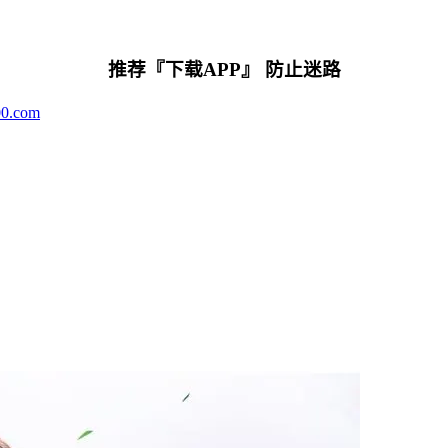
推荐『下载APP』 防止迷路
00.com