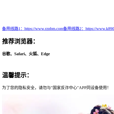
备用线路
1
：
https://www.rznbm.com
备用线路
2
：
https://www.k89
推荐浏览器：
谷歌、Safari、火狐、Edge
温馨提示：
为了您的隐私安全，请勿与"国家反诈中心"APP同设备使用！