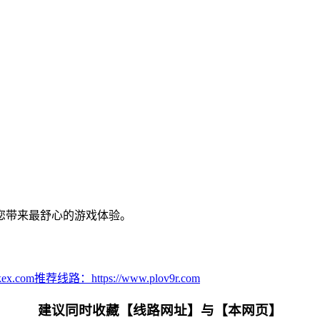
您带来最舒心的游戏体验。
kex.com
推荐线路：
https://www.plov9r.com
建议同时收藏【线路网址】与【本网页】