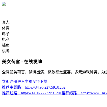
真人
体育
电子
电竞
捕鱼
棋牌
美女荷官 · 在线发牌
全网最美荷官，倾情出演，极致视觉盛宴，多元游戏种类，为
立即注册
进入主页
APP下载
推荐主线路：
https://34.96.227.59:31202
推荐线路：
https://34.96.227.59:31201
推荐线路：
https://www.1nz