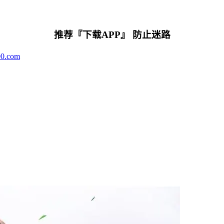
推荐『下载APP』 防止迷路
00.com